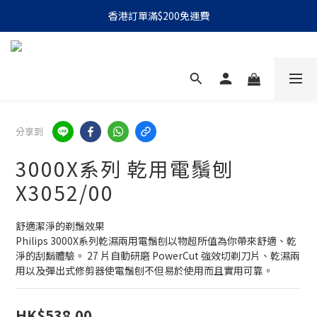
香港訂單滿$200免運費
分享到
3000X系列 乾用電鬚刨
X3052/00
舒適潔淨的剃鬚效果
Philips 3000X系列乾濕兩用電鬚刨以物超所值為你帶來舒適、乾
淨的刮鬍體驗。 27 片自動研磨 PowerCut 強效切剃刀片、乾濕兩
用以及彈出式修剪器使電鬚刨不但易於使用而且實用可靠。
HK$538.00