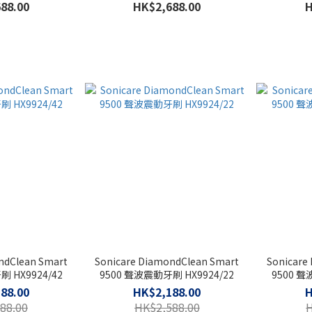
88.00
HK$2,688.00
H
ndClean Smart
Sonicare DiamondClean Smart
Sonicare
 HX9924/42
9500 聲波震動牙刷 HX9924/22
9500 聲
88.00
HK$2,188.00
H
88.00
HK$2,588.00
H