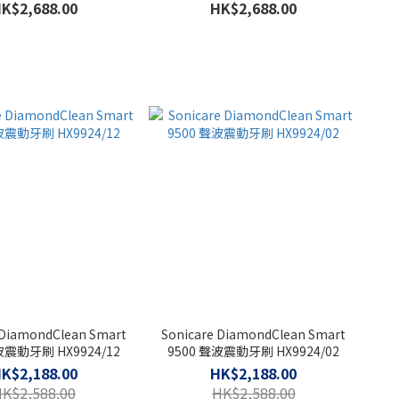
K$2,688.00
HK$2,688.00
 DiamondClean Smart
Sonicare DiamondClean Smart
波震動牙刷 HX9924/12
9500 聲波震動牙刷 HX9924/02
K$2,188.00
HK$2,188.00
K$2,588.00
HK$2,588.00